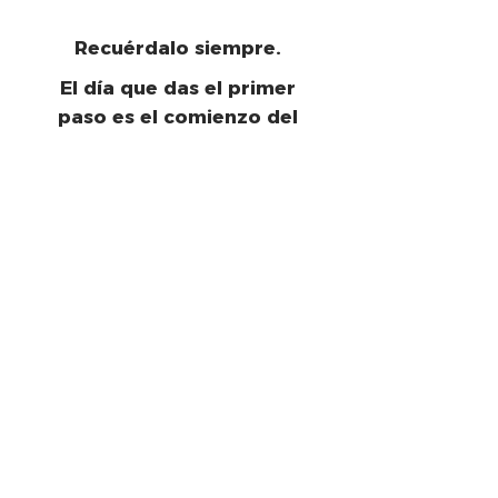
Recuérdalo siempre. 
El día que das el primer 
paso es el comienzo del 
camino hacia tu meta.
Descarga aquí esta plantilla
 para 
ayudarte a seguir explorando y definir 
lo mejor posible tu objetivo 