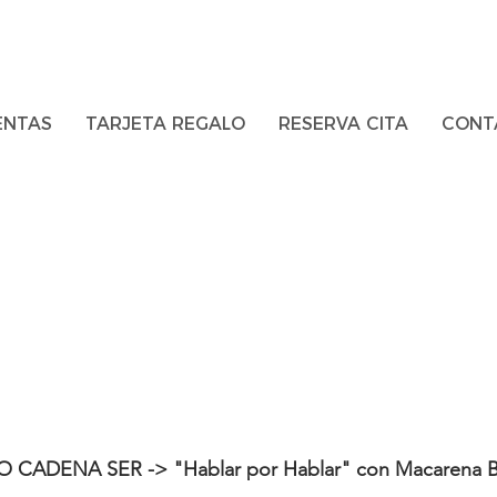
ENTAS
TARJETA REGALO
RESERVA CITA
CONT
EVISTA CADEN
ablar por Habl
O CADENA SER -> "Hablar por Hablar"
con Macarena B