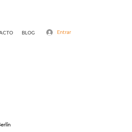
Entrar
ACTO
BLOG
A SER
ar"
erlín