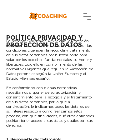
POLÍTICA PRIVACIDAD Y
La presente "Política de Privacidad y Protección
PROTECCIÓN DE DATOS
de Datos" tiene como finalidad dar a conocer las
condiciones que rigen la recogida y tratamiento
de sus datos personales por nuestra parte para
velar por los derechos fundamentales, su honor y
libertades, todo ello en cumplimiento de las
normativas vigentes que regulan la Protección de
Datos personales según la Unión Europea y el
Estado Miembro español.
En conformidad con dichas normativas,
necesitamos disponer de su autorización y
consentimiento para la recogida y el tratamiento
de sus datos personales, por lo que a
continuación, le indicamos todos los detalles de
su interés respecto a cómo realizamos estos
procesos, con qué finalidades, qué otras entidades
podrían tener acceso a sus datos y cuáles son sus
derechos.
1. Responsable del Tratamiento