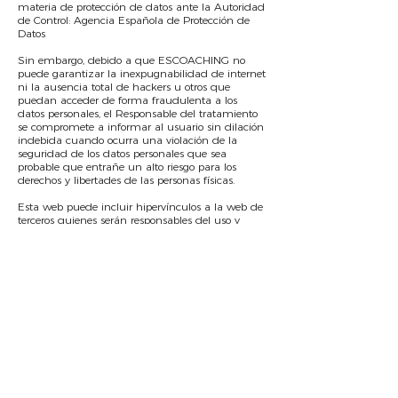
materia de protección de datos ante la Autoridad
de Control: Agencia Española de Protección de
Datos
Sin embargo, debido a que ESCOACHING no
puede garantizar la inexpugnabilidad de internet
ni la ausencia total de hackers u otros que
puedan acceder de forma fraudulenta a los
datos personales, el Responsable del tratamiento
se compromete a informar al usuario sin dilación
indebida cuando ocurra una violación de la
seguridad de los datos personales que sea
probable que entrañe un alto riesgo para los
derechos y libertades de las personas físicas.
Esta web puede incluir hipervínculos a la web de
terceros quienes serán responsables del uso y
tratamiento de los datos recogidos y de aplicar,
conforme a la ley, la protección de los datos,
siendo ellos responsables de sus propios ficheros y
prácticas de privacidad.
¿Cómo puede ejercer sus derechos en relación a
sus datos?
Para el ejercicio de sus derechos de acceso,
rectificación, supresión, limitación u oposición o
retirada de su consentimiento, puede hacerlo de
la siguiente forma: