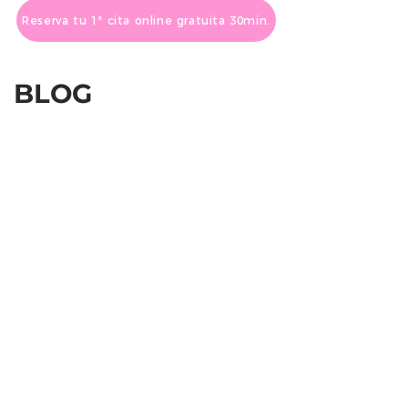
Reserva tu 1ª cita online gratuita 30min.
BLOG
Cómo mejorar la asertividad: 5 consejos
basados en la neurociencia