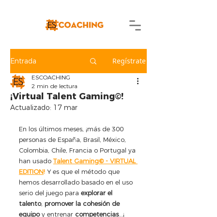
Regístrate
Entrada
ESCOACHING
2 min de lectura
¡Virtual Talent Gaming©!
Actualizado:
17 mar
En los últimos meses, ¡más de 300 
personas de España, Brasil, México, 
Colombia, Chile, Francia o Portugal ya 
han usado 
Talent Gamin
g
©
 - VIRTUAL 
EDITION
!
Y es que el método que 
hemos desarrollado basado en el uso 
serio del juego para 
explorar el 
talento
, 
promover la cohesión de 
equipo
 y entrenar 
competencias
...¡ 