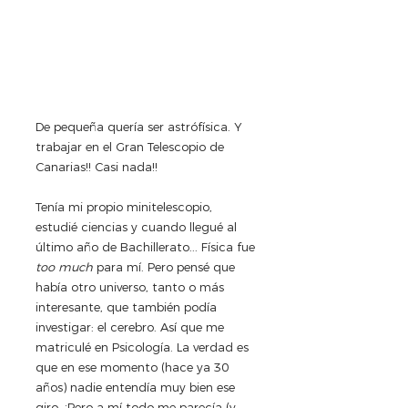
De pequeña quería ser astrófísica. Y 
trabajar en el Gran Telescopio de 
Canarias!! Casi nada!!
Tenía mi propio minitelescopio, 
estudié ciencias y cuando llegué al 
último año de Bachillerato... Física fue 
too much 
para mí. Pero pensé que 
había otro universo, tanto o más 
interesante, que también podía 
investigar: el cerebro. Así que me 
matriculé en Psicología. La verdad es 
que en ese momento (hace ya 30 
años) nadie entendía muy bien ese 
giro. ¡Pero a mí todo me parecía (y 