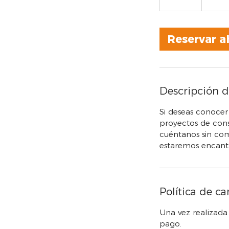
5
m
Reservar a
i
n
Descripción de
Si deseas conoce
proyectos de consu
cuéntanos sin com
estaremos encant
Política de c
Una vez realizada
pago.