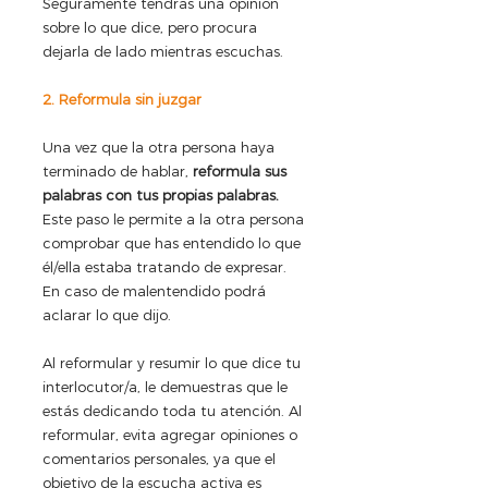
Seguramente tendrás una opinión 
sobre lo que dice, pero procura 
dejarla de lado mientras escuchas.
2. Reformula sin juzgar
Una vez que la otra persona haya 
terminado de hablar, 
reformula sus 
palabras con tus propias palabras.
Este paso le permite a la otra persona 
comprobar que has entendido lo que 
él/ella estaba tratando de expresar. 
En caso de malentendido podrá 
aclarar lo que dijo.
Al reformular y resumir lo que dice tu 
interlocutor/a, le demuestras que le 
estás dedicando toda tu atención. Al 
reformular, evita agregar opiniones o 
comentarios personales, ya que el 
objetivo de la escucha activa es 