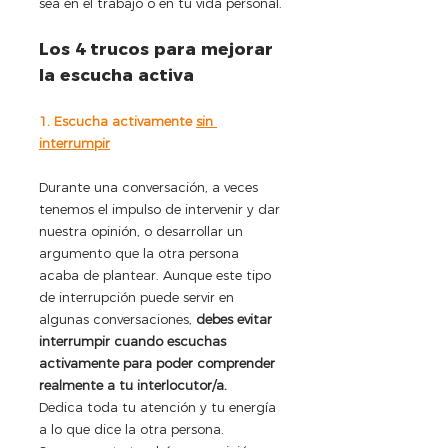
sea en el trabajo o en tu vida personal.
Los 4 trucos para mejorar 
la escucha activa
1. Escucha activamente 
sin 
interrumpir
Durante una conversación, a veces 
tenemos el impulso de intervenir y dar 
nuestra opinión, o desarrollar un 
argumento que la otra persona 
acaba de plantear. Aunque este tipo 
de interrupción puede servir en 
algunas conversaciones,
 debes evitar 
interrumpir cuando escuchas 
activamente para poder comprender 
realmente a tu interlocutor/a.
Dedica toda tu atención y tu energía 
a lo que dice la otra persona. 