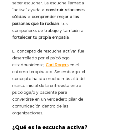
saber escuchar. La escucha llamada 
“activa” ayuda a 
construir relaciones 
sólidas
, a 
comprender mejor a las 
personas que te rodean
, tus 
compañerxs de trabajo y también a 
fortalecer tu propia empatía
.
El concepto de "escucha activa" fue 
desarrollado por el psicólogo 
estadounidense, 
Carl Rogers
 en el 
entorno terapéutico. Sin embargo, el 
concepto ha ido mucho más allá del 
marco inicial de la entrevista entre 
psicóloga/o y paciente para 
convertirse en un verdadero pilar de 
comunicación dentro de las 
organizaciones.
¿Qué es la escucha activa?