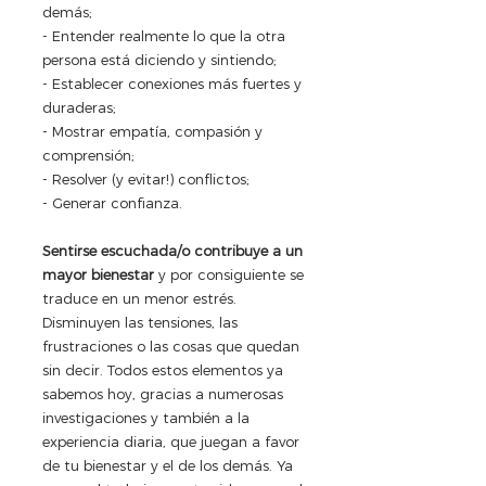
demás;
- Entender realmente lo que la otra 
persona está diciendo y sintiendo;
- Establecer conexiones más fuertes y 
duraderas;
- Mostrar empatía, compasión y 
comprensión;
- Resolver (y evitar!) conflictos;
- Generar confianza.
Sentirse escuchada/o contribuye a un 
mayor bienestar
 y por consiguiente se 
traduce en un menor estrés. 
Disminuyen las tensiones, las 
frustraciones o las cosas que quedan 
sin decir. Todos estos elementos ya 
sabemos hoy, gracias a numerosas 
investigaciones y también a la 
experiencia diaria, que juegan a favor 
de tu bienestar y el de los demás. Ya 