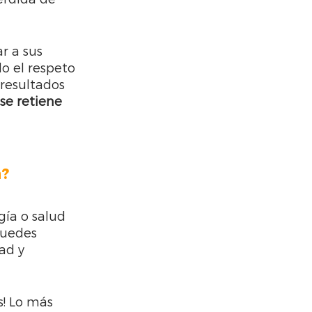
r a sus 
o el respeto 
 resultados 
se retiene 
a?
gía o salud 
Puedes 
ad y 
s! Lo más 