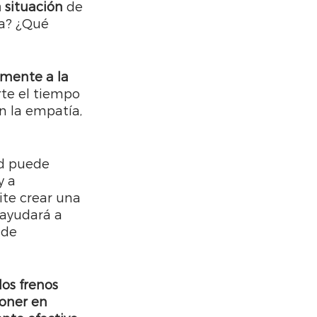
 situación
 de 
a? ¿Qué 
mente a la 
te el tiempo 
n la empatía, 
id puede 
 a 
ite crear una 
 ayudará a 
 de 
os frenos 
oner en 