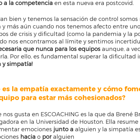
to a la competencia
 en esta nueva era postcovid.
van bien y tenemos la sensación de control somos 
 y más aún cuando nos tenemos afecto entre unos 
s de crisis y dificultad (como la pandemia y la po
o nos encontramos al límite y sentimos incertid
cesaria que nunca para los equipos 
aunque, a vec
a. Por ello, es fundamental superar la dificultad inic
 y simpatía!
 es la empatía exactamente y cómo fome
quipo para estar más cohesionados?
e nos gusta en ESCOACHING es la que da Brené B
igadora en la Universidad de Houston. Ella resume
imentar emociones 
junto a
 alguien y la simpatía es
ciones 
hacia
 o 
por
 alguien 