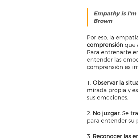
Empathy is I’m 
Brown
Por eso, la empatí
comprensión 
que 
Para entrenarte en
entender las emoc
comprensión es i
1. 
Observar la situ
mirada propia y es
sus emociones.
2. 
No juzgar.
 Se tr
para entender su p
3. 
Reconocer las e