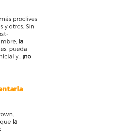
más proclives 
y otros. Sin 
st-
umbre, 
la 
es, pueda 
ial y... 
¡no 
ntarla 
rown, 
 que
 la 
 