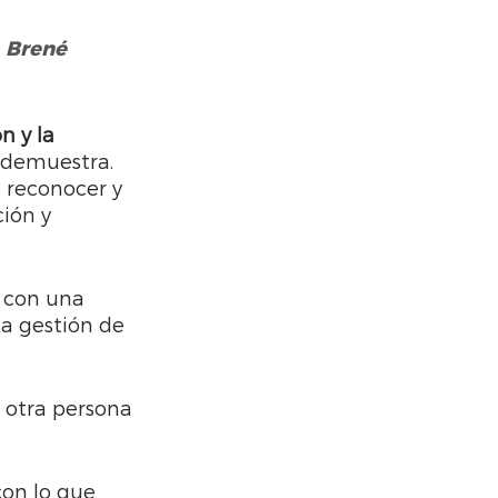
|  Brené 
n y la 
 demuestra. 
 reconocer y 
ión y 
d con una 
la gestión de 
 otra persona 
con lo que 