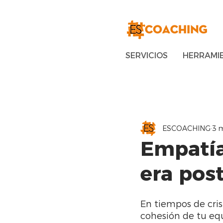
SERVICIOS
HERRAMI
ESCOACHING
3 m
Empatía 
era pos
En tiempos de cris
cohesión de tu equ