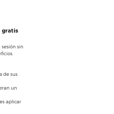
 gratis
sesión sin 
icios 
a de sus 
neran un 
es aplicar 