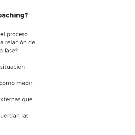
coaching?
el proceso. 
a relación de 
a fase?
situación 
y cómo medir 
 externas que 
cuerdan las 