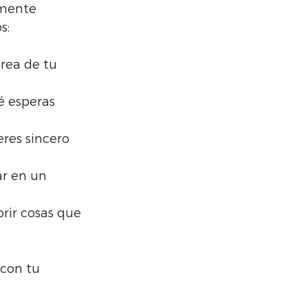
 mente 
s:
rea de tu 
é esperas 
res sincero 
ar en un 
rir cosas que 
 con tu 