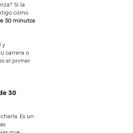
za? Si la 
ontigo cómo 
de 30 minutos 
 y 
u carrera o 
es el primer 
de 30 
harla. Es un 
as 
ías que 